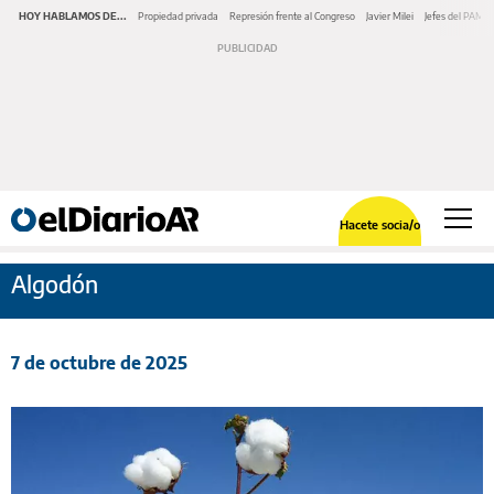
HOY HABLAMOS DE...
Propiedad privada
Represión frente al Congreso
Javier Milei
Jefes del PAMI
Hacete socia/o
Algodón
7 de octubre de 2025