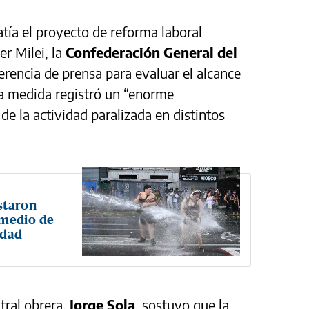
tía el proyecto de reforma laboral
er Milei, la
Confederación General del
erencia de prensa para evaluar el alcance
la medida registró un “enorme
e la actividad paralizada en distintos
staron
 medio de
idad
ntral obrera,
Jorge Sola
, sostuvo que la