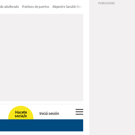
ilo adulterado
Prácticos de puertos
Alejandro Sarubbi Benítez
Hacete
Iniciá sesión
socia/o