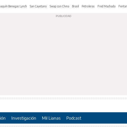
oaquín Benegas Lynch
San Cayetano
Swap con China
Brasil
Petroleras
Fred Machado
Fentan
ión
Investigación
Mil Lianas
Podcast