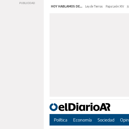
HOY HABLAMOS DE...
Ley de Tierras
Papa León XIV
J
Política
Economía
Sociedad
Opin