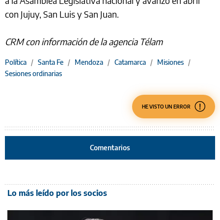
a la Asamblea Legislativa nacional y avanzó en abril
con Jujuy, San Luis y San Juan.
CRM con información de la agencia Télam
Política
/
Santa Fe
/
Mendoza
/
Catamarca
/
Misiones
/
Sesiones ordinarias
HE VISTO UN ERROR
Comentarios
Lo más leído por los socios