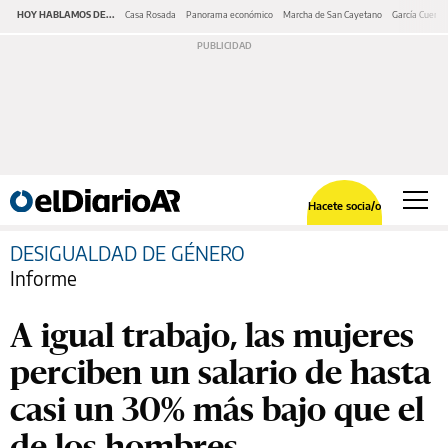
HOY HABLAMOS DE...
Casa Rosada
Panorama económico
Marcha de San Cayetano
García Cuerva
Hacete socia/o
DESIGUALDAD DE GÉNERO
Informe
A igual trabajo, las mujeres
perciben un salario de hasta
casi un 30% más bajo que el
de los hombres