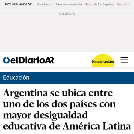
HOY HABLAMOS DE...
Casa Rosada
Panorama económico
Marcha de San Cayetano
García Cuerva
Hacete socia/o
Educación
Argentina se ubica entre
uno de los dos países con
mayor desigualdad
educativa de América Latina