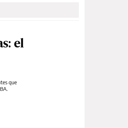
s: el
ntes que
UBA.