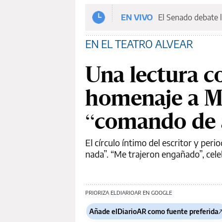
EN VIVO
El Senado debate l
EN EL TEATRO ALVEAR
Una lectura co
homenaje a Ma
“comando de 
El círculo íntimo del escritor y per
nada”. “Me trajeron engañado”, celeb
PRIORIZA ELDIARIOAR EN GOOGLE
Añade elDiarioAR como fuente preferida