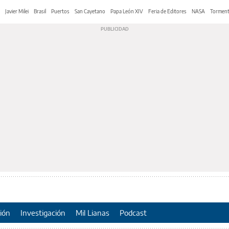
Javier Milei
Brasil
Puertos
San Cayetano
Papa León XIV
Feria de Editores
NASA
Tormen
ión
Investigación
Mil Lianas
Podcast