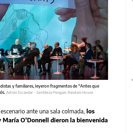
iodistas y familiares, leyeron fragmentos de "Antes que
rós.
Adrián Escandar - Gentileza Penguin Random House
 escenario ante una sala colmada,
los
 y María O’Donnell dieron la bienvenida