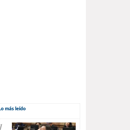
Lo más leído
1