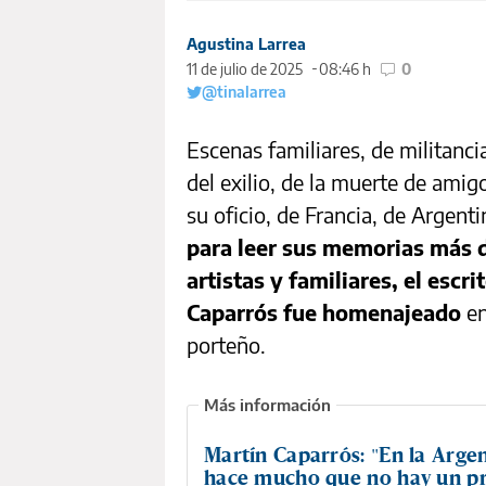
Agustina Larrea
11 de julio de 2025
08:46 h
0
@tinalarrea
Escenas familiares, de militanci
del exilio, de la muerte de amig
su oficio, de Francia, de Argent
para leer sus memorias más d
artistas y familiares, el escr
Caparrós fue homenajeado
en
porteño.
Martín Caparrós: "En la Arge
hace mucho que no hay un p