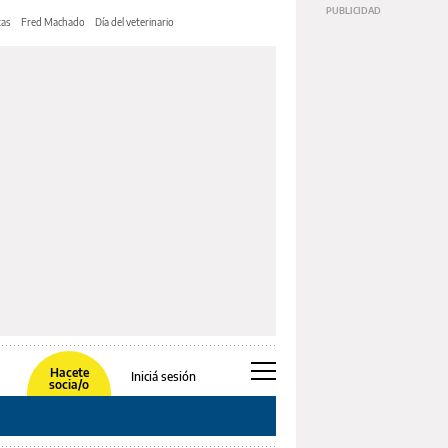
tas
Fred Machado
Día del veterinario
Hacete
Iniciá sesión
socia/o