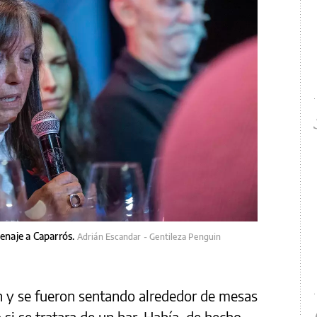
menaje a Caparrós.
Adrián Escandar - Gentileza Penguin
n y se fueron sentando alrededor de mesas
si se tratara de un bar. Había, de hecho,