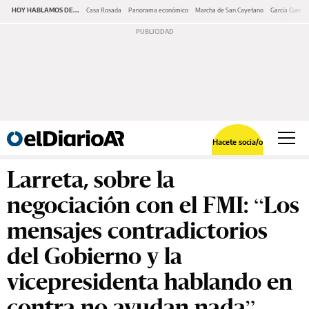
HOY HABLAMOS DE...
Casa Rosada
Panorama económico
Marcha de San Cayetano
García Cuerva
Hacete socia/o
Larreta, sobre la
negociación con el FMI: “Los
mensajes contradictorios
del Gobierno y la
vicepresidenta hablando en
contra no ayudan nada”