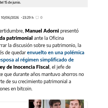
l 15 de junio.
l 10/06/2026
23:29 h
0
certidumbre,
Manuel Adorni
presentó
ada patrimonial
ante la Oficina
rrar la discusión sobre su patrimonio, la
ués de quedar
envuelto en una polémica
 esposa al régimen simplificado de
ey de Inocencia Fiscal
, el jefe de
te que durante años mantuvo ahorros no
te de su crecimiento patrimonial a
ones en bitcoin.