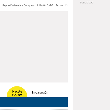
Represión frente al Congreso
Inflación CABA
Teatro
Feria de Editores
Mery Streep
Hacete
Iniciá sesión
socia/o