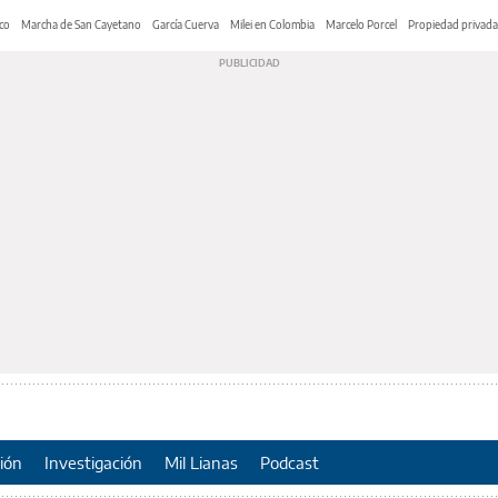
co
Marcha de San Cayetano
García Cuerva
Milei en Colombia
Marcelo Porcel
Propiedad privada
ión
Investigación
Mil Lianas
Podcast