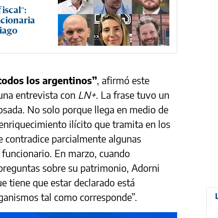
iscal":
ncionaria
tiago
odos los argentinos”
, afirmó este
una entrevista con
LN+
. La frase tuvo un
osada. No solo porque llega en medio de
nriquecimiento ilícito que tramita en los
ue contradice parcialmente algunas
o funcionario. En marzo, cuando
preguntas sobre su patrimonio, Adorni
e tiene que estar declarado está
rganismos tal como corresponde”.