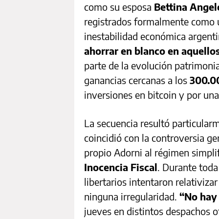
como su esposa
Bettina Angele
registrados formalmente como u
inestabilidad económica argent
ahorrar en blanco en aquello
parte de la evolución patrimonia
ganancias cercanas a los
300.0
inversiones en bitcoin y por una
La secuencia resultó particular
coincidió con la controversia ge
propio Adorni al régimen simpli
Inocencia Fiscal
. Durante toda
libertarios intentaron relativiza
ninguna irregularidad.
“No hay 
jueves en distintos despachos ofi