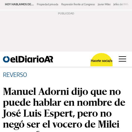
HOY HABLAMOS DE...
Propiedad privada
Represión frente al Congreso
Javier Milei
Jefes del PAMI
Hacete socia/o
REVERSO
Manuel Adorni dijo que no
puede hablar en nombre de
José Luis Espert, pero no
negó ser el vocero de Milei