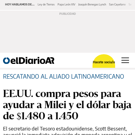
HOY HABLAMOS DE...
Ley de Tierras
Papa León XIV
Joaquín Benegas Lynch
San Cayetano
Swap
Hacete socia/o
RESCATANDO AL ALIADO LATINOAMERICANO
EE.UU. compra pesos para
ayudar a Milei y el dólar baja
de $1.480 a 1.450
El secretario del Tesoro estadounidense, Scott Bessent,
anunció la inmediata adquisión de moneda argentina y el