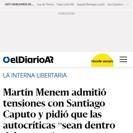
HOY HABLAMOS DE...
Ley de Tierras
Papa León XIV
Joaquín Benegas Lynch
San Cayetano
Swap
Hacete socia/o
LA INTERNA LIBERTARIA
Martín Menem admitió
tensiones con Santiago
Caputo y pidió que las
autocríticas “sean dentro