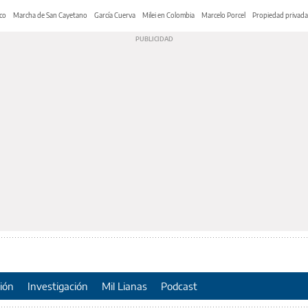
co
Marcha de San Cayetano
García Cuerva
Milei en Colombia
Marcelo Porcel
Propiedad privada
ión
Investigación
Mil Lianas
Podcast