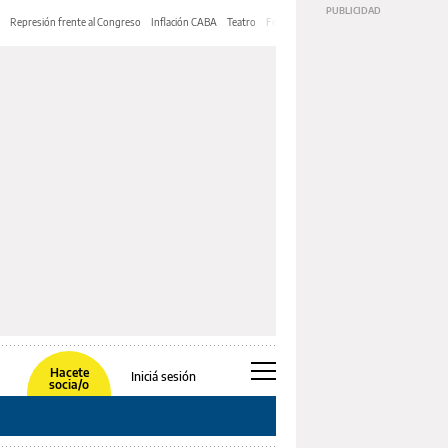
Represión frente al Congreso
Inflación CABA
Teatro
Feria de Editores
Mery Streep
Hacete
Iniciá sesión
socia/o