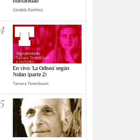
humanidad
Candela Ramírez
4
En vivo: 'La Odisea' según
Nolan (parte 2)
Tamara Tenenbaum
5