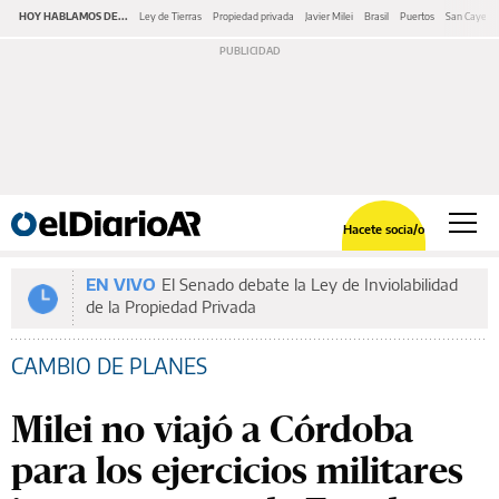
HOY HABLAMOS DE...
Ley de Tierras
Propiedad privada
Javier Milei
Brasil
Puertos
San Cayeta
Hacete socia/o
EN VIVO
El Senado debate la Ley de Inviolabilidad
de la Propiedad Privada
CAMBIO DE PLANES
Milei no viajó a Córdoba
para los ejercicios militares