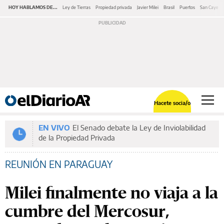
HOY HABLAMOS DE...
Ley de Tierras
Propiedad privada
Javier Milei
Brasil
Puertos
San Cayeta
Hacete socia/o
EN VIVO
El Senado debate la Ley de Inviolabilidad
de la Propiedad Privada
REUNIÓN EN PARAGUAY
Milei finalmente no viaja a la
cumbre del Mercosur,