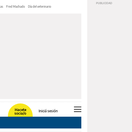
tas
Fred Machado
Día del veterinario
Hacete
Iniciá sesión
socia/o