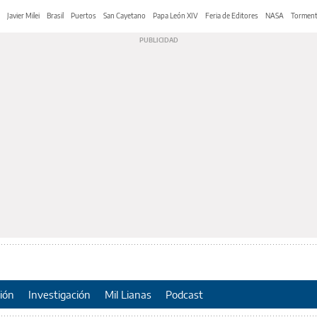
Javier Milei
Brasil
Puertos
San Cayetano
Papa León XIV
Feria de Editores
NASA
Tormen
ión
Investigación
Mil Lianas
Podcast