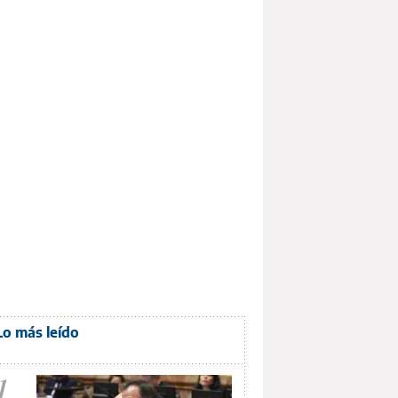
Lo más leído
1