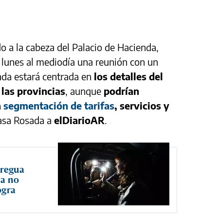
 a la cabeza del Palacio de Hacienda,
lunes al mediodía una reunión con un
da estará centrada en
los detalles del
 las provincias
, aunque
podrían
a
segmentación de tarifas
, servicios y
Casa Rosada a
elDiarioAR
.
 tregua
sa no
ogra