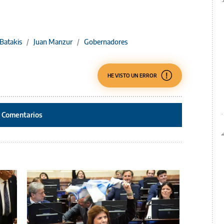
 Batakis
/
Juan Manzur
/
Gobernadores
HE VISTO UN ERROR
Comentarios