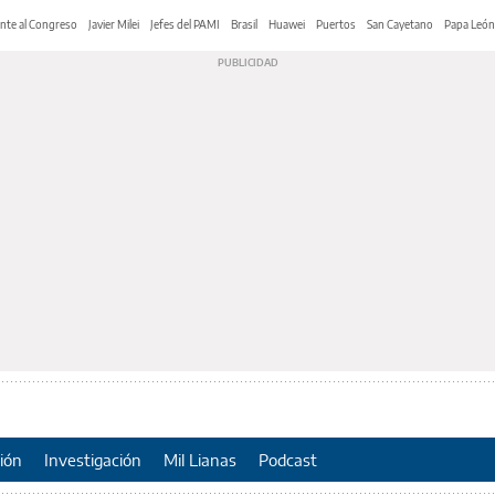
nte al Congreso
Javier Milei
Jefes del PAMI
Brasil
Huawei
Puertos
San Cayetano
Papa León
ión
Investigación
Mil Lianas
Podcast