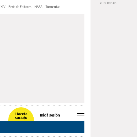
 XIV
Feria de Editores
NASA
Tormentas
Hacete
Iniciá sesión
socia/o