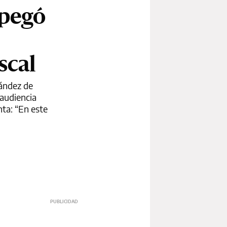
spegó
scal
nández de
 audiencia
nta: “En este