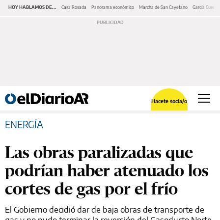
HOY HABLAMOS DE...
Casa Rosada
Panorama económico
Marcha de San Cayetano
García Cuerva
Hacete socia/o
ENERGÍA
Las obras paralizadas que
podrían haber atenuado los
cortes de gas por el frío
El Gobierno decidió dar de baja obras de transporte de
gas y no pudo terminar la reversión del Gasoducto Norte,