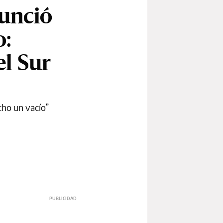
nunció
o:
el Sur
cho un vacío”