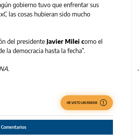
ngún gobierno tuvo que enfrentar sus
 JxC las cosas hubieran sido mucho
ón del presidente
Javier Milei c
omo el
e la democracia hasta la fecha”.
 NA.
HE VISTO UN ERROR
Comentarios