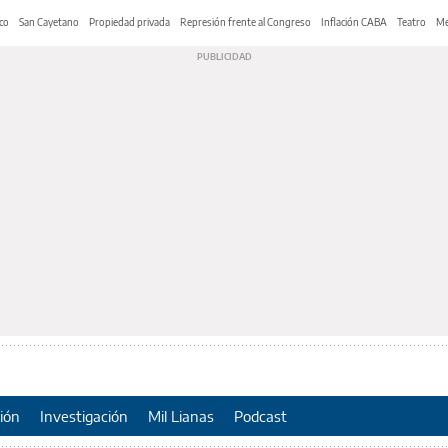
co
San Cayetano
Propiedad privada
Represión frente al Congreso
Inflación CABA
Teatro
Me
ión
Investigación
Mil Lianas
Podcast