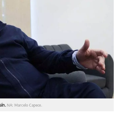
sín.
NA: Marcelo Capece.