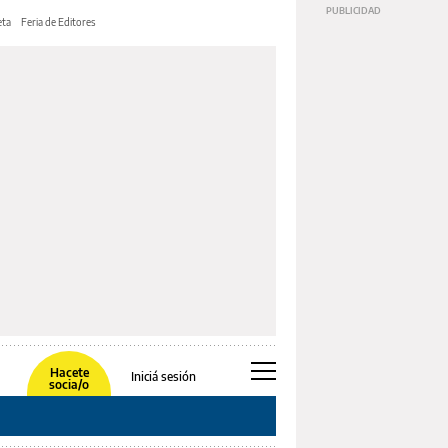
ta
Feria de Editores
Hacete
Iniciá sesión
socia/o