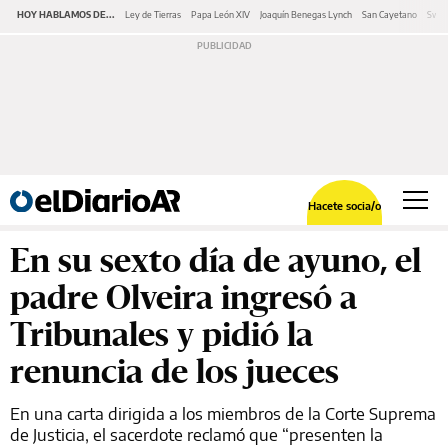
HOY HABLAMOS DE...
Ley de Tierras
Papa León XIV
Joaquín Benegas Lynch
San Cayetano
Swap
Hacete socia/o
En su sexto día de ayuno, el
padre Olveira ingresó a
Tribunales y pidió la
renuncia de los jueces
En una carta dirigida a los miembros de la Corte Suprema
de Justicia, el sacerdote reclamó que “presenten la