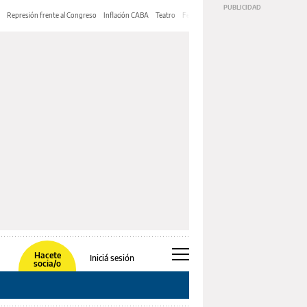
Represión frente al Congreso
Inflación CABA
Teatro
Feria de Editores
Mery Streep
Hacete
Iniciá sesión
socia/o