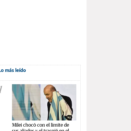
Lo más leído
1
Milei chocó con el límite de
sus aliados y el traspié en el