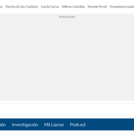
co
Marcha de San Cayetano
García Cuerva
Milei en Colombia
Marcelo Porcel
Propiedad privada
ión
Investigación
Mil Lianas
Podcast