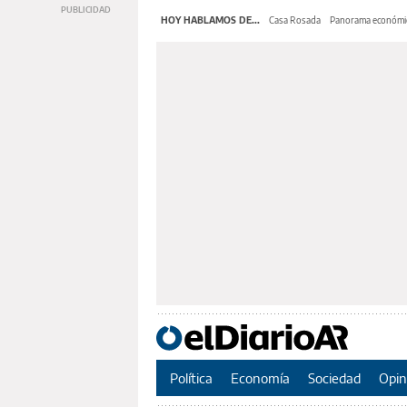
HOY HABLAMOS DE...
Casa Rosada
Panorama económi
Política
Economía
Sociedad
Opin