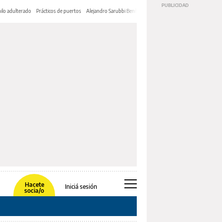
ilo adulterado
Prácticos de puertos
Alejandro Sarubbi Benítez
Hacete
Iniciá sesión
socia/o