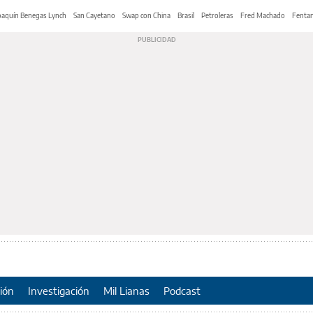
oaquín Benegas Lynch
San Cayetano
Swap con China
Brasil
Petroleras
Fred Machado
Fentan
ión
Investigación
Mil Lianas
Podcast