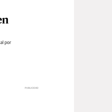
en
al por