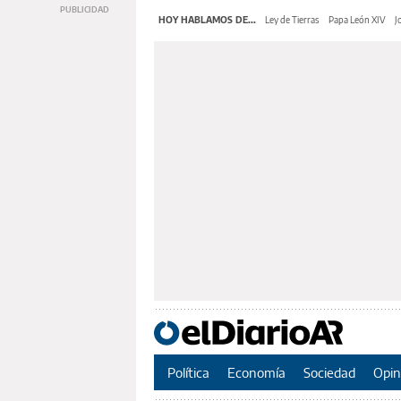
HOY HABLAMOS DE...
Ley de Tierras
Papa León XIV
J
Política
Economía
Sociedad
Opin