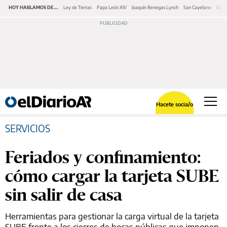
HOY HABLAMOS DE...
Ley de Tierras
Papa León XIV
Joaquín Benegas Lynch
San Cayetano
Swap
Hacete socia/o
SERVICIOS
Feriados y confinamiento:
cómo cargar la tarjeta SUBE
sin salir de casa
Herramientas para gestionar la carga virtual de la tarjeta
SUBE frente a los cierres de bocas públicas que imponen