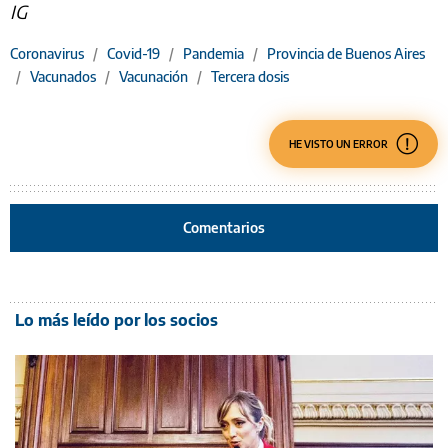
IG
Coronavirus
/
Covid-19
/
Pandemia
/
Provincia de Buenos Aires
/
Vacunados
/
Vacunación
/
Tercera dosis
HE VISTO UN ERROR
Comentarios
Lo más leído por los socios