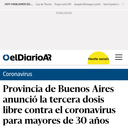
HOY HABLAMOS DE...
Ley de Tierras
Papa León XIV
Joaquín Benegas Lynch
San Cayetano
Swap
Hacete socia/o
Coronavirus
Provincia de Buenos Aires
anunció la tercera dosis
libre contra el coronavirus
para mayores de 30 años