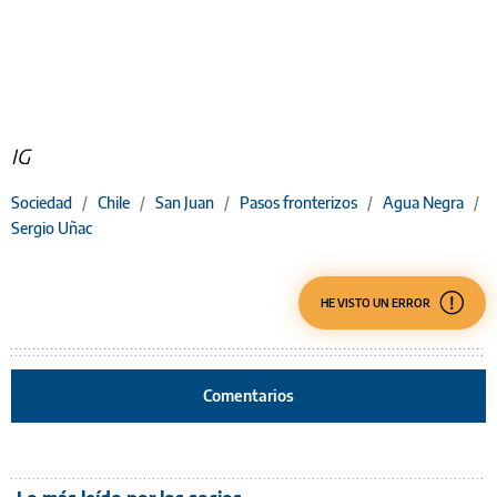
IG
Sociedad
/
Chile
/
San Juan
/
Pasos fronterizos
/
Agua Negra
/
Sergio Uñac
HE VISTO UN ERROR
Comentarios