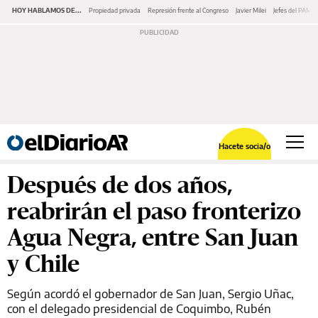
HOY HABLAMOS DE...
Propiedad privada
Represión frente al Congreso
Javier Milei
Jefes del PAMI
Hacete socia/o
Después de dos años,
reabrirán el paso fronterizo
Agua Negra, entre San Juan
y Chile
Según acordó el gobernador de San Juan, Sergio Uñac,
con el delegado presidencial de Coquimbo, Rubén