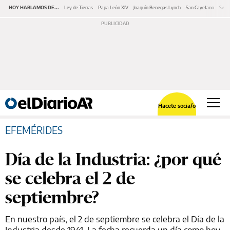
HOY HABLAMOS DE...
Ley de Tierras
Papa León XIV
Joaquín Benegas Lynch
San Cayetano
Swap
Hacete socia/o
EFEMÉRIDES
Día de la Industria: ¿por qué
se celebra el 2 de
septiembre?
En nuestro país, el 2 de septiembre se celebra el Día de la
Industria desde 1941. La fecha recuerda un día como hoy