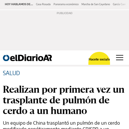
HOY HABLAMOS DE...
Casa Rosada
Panorama económico
Marcha de San Cayetano
García Cuerva
Hacete socia/o
SALUD
Realizan por primera vez un
trasplante de pulmón de
cerdo a un humano
Un equipo de China trasplantó un pulmón de un cerdo
modificado genéticamente mediante CRISPR a un