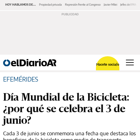
HOY HABLAMOS DE...
Propiedad privada
Represión frente al Congreso
Javier Milei
Jefes del PAMI
Hacete socia/o
EFEMÉRIDES
Día Mundial de la Bicicleta:
¿por qué se celebra el 3 de
junio?
Cada 3 de junio se conmemora una fecha que destaca los
beneficios de la bicicleta como medio de transporte