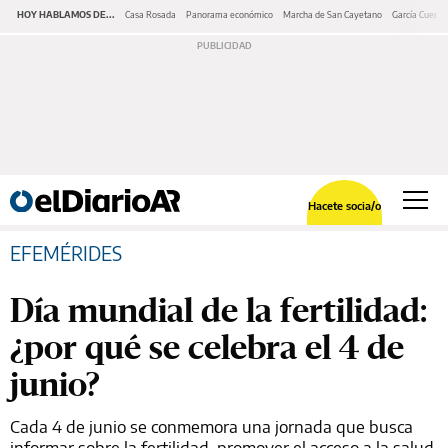
HOY HABLAMOS DE...
Casa Rosada
Panorama económico
Marcha de San Cayetano
García Cuerva
Hacete socia/o
EFEMÉRIDES
Día mundial de la fertilidad:
¿por qué se celebra el 4 de
junio?
Cada 4 de junio se conmemora una jornada que busca
informar sobre la fertilidad, promover el acceso a la salud