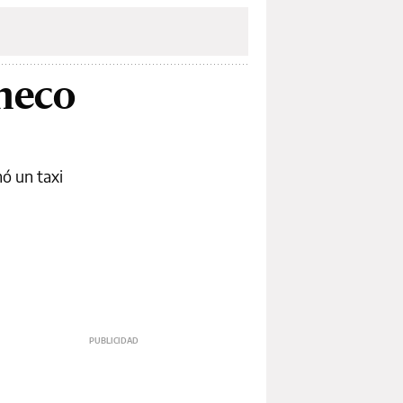
checo
ó un taxi