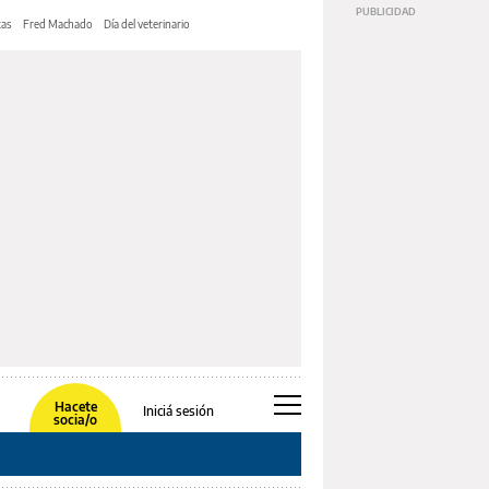
tas
Fred Machado
Día del veterinario
Hacete
Iniciá sesión
socia/o