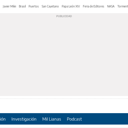
Javier Milei
Brasil
Puertos
San Cayetano
Papa León XIV
Feria de Editores
NASA
Tormen
ión
Investigación
Mil Lianas
Podcast