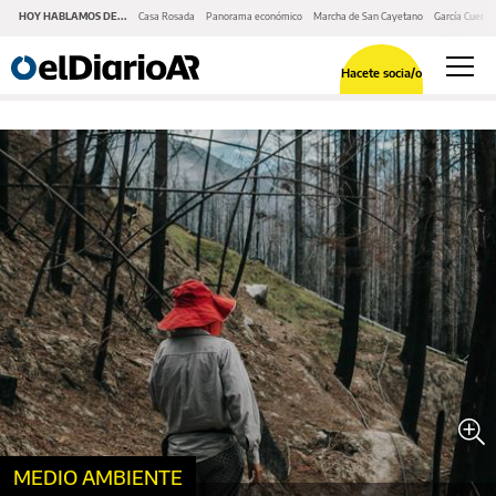
HOY HABLAMOS DE...
Casa Rosada
Panorama económico
Marcha de San Cayetano
García Cuerva
Hacete socia/o
MEDIO AMBIENTE