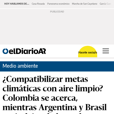
HOY HABLAMOS DE...
Casa Rosada
Panorama económico
Marcha de San Cayetano
García Cuerva
Hacete socia/o
Medio ambiente
¿Compatibilizar metas
climáticas con aire limpio?
Colombia se acerca,
mientras Argentina y Brasil