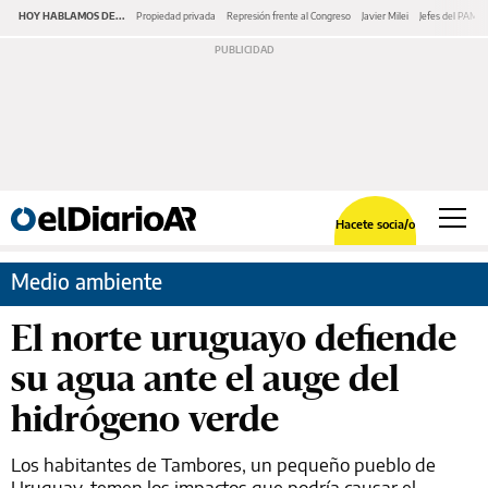
HOY HABLAMOS DE...
Propiedad privada
Represión frente al Congreso
Javier Milei
Jefes del PAMI
Hacete socia/o
Medio ambiente
El norte uruguayo defiende
su agua ante el auge del
hidrógeno verde
Los habitantes de Tambores, un pequeño pueblo de
Uruguay, temen los impactos que podría causar el