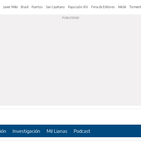
Javier Milei
Brasil
Puertos
San Cayetano
Papa León XIV
Feria de Editores
NASA
Tormen
ión
Investigación
Mil Lianas
Podcast