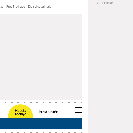
tas
Fred Machado
Día del veterinario
Hacete
Iniciá sesión
socia/o