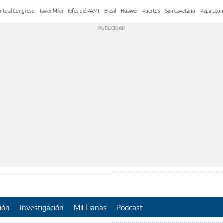
nte al Congreso
Javier Milei
Jefes del PAMI
Brasil
Huawei
Puertos
San Cayetano
Papa León
ión
Investigación
Mil Lianas
Podcast