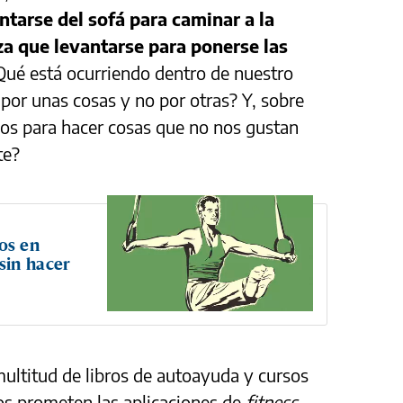
antarse del sofá para caminar a la
za que levantarse para ponerse las
¿Qué está ocurriendo dentro de nuestro
or unas cosas y no por otras? Y, sobre
s para hacer cosas que no nos gustan
te?
os en
sin hacer
multitud de libros de autoayuda y cursos
os prometen las aplicaciones de
fitness