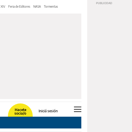
 XIV
Feria de Editores
NASA
Tormentas
Hacete
Iniciá sesión
socia/o