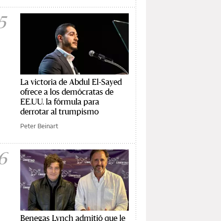
5
La victoria de Abdul El-Sayed
ofrece a los demócratas de
EE.UU. la fórmula para
derrotar al trumpismo
Peter Beinart
6
Benegas Lynch admitió que le