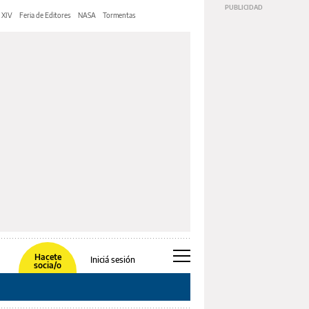
 XIV
Feria de Editores
NASA
Tormentas
Hacete
Iniciá sesión
socia/o