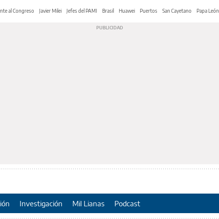
nte al Congreso
Javier Milei
Jefes del PAMI
Brasil
Huawei
Puertos
San Cayetano
Papa León
ión
Investigación
Mil Lianas
Podcast