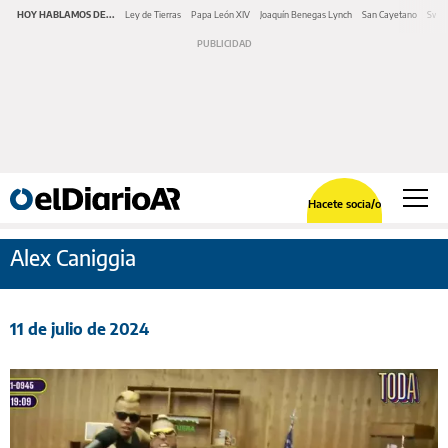
HOY HABLAMOS DE...
Ley de Tierras
Papa León XIV
Joaquín Benegas Lynch
San Cayetano
Swap
Hacete socia/o
Alex Caniggia
11 de julio de 2024