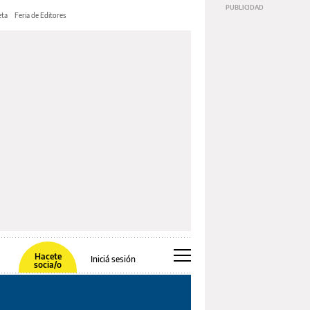
ta
Feria de Editores
Hacete
Iniciá sesión
socia/o