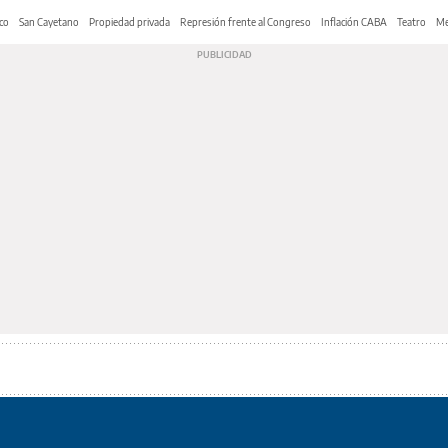
co
San Cayetano
Propiedad privada
Represión frente al Congreso
Inflación CABA
Teatro
Me