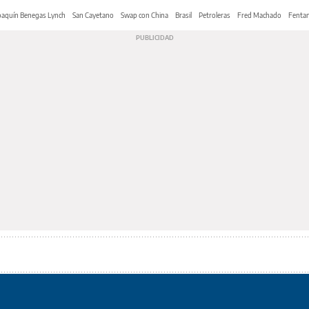
oaquín Benegas Lynch
San Cayetano
Swap con China
Brasil
Petroleras
Fred Machado
Fentan