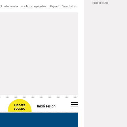
ilo adulterado
Prácticos de puertos
Alejandro Sarubbi Benítez
Hacete
Iniciá sesión
socia/o