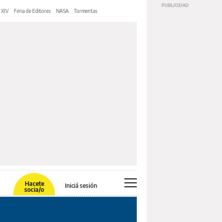
 XIV
Feria de Editores
NASA
Tormentas
Hacete
Iniciá sesión
socia/o