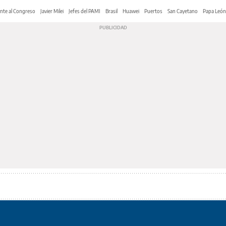
nte al Congreso
Javier Milei
Jefes del PAMI
Brasil
Huawei
Puertos
San Cayetano
Papa León