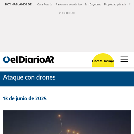
HOY HABLAMOS DE...
Casa Rosada
Panorama económico
San Cayetano
Propiedad privada
Repr
Hacete socia/o
Ataque con drones
13 de junio de 2025