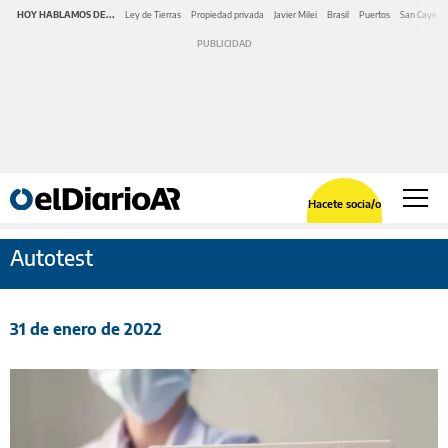
HOY HABLAMOS DE...
Ley de Tierras
Propiedad privada
Javier Milei
Brasil
Puertos
San Cayeta
Hacete socia/o
Autotest
31 de enero de 2022