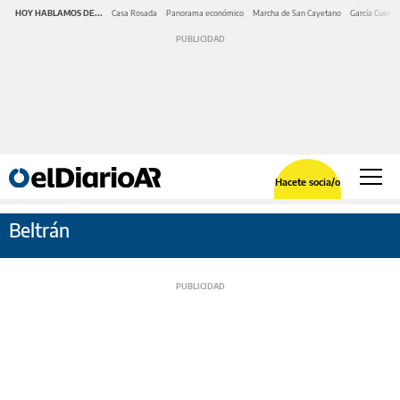
HOY HABLAMOS DE...
Casa Rosada
Panorama económico
Marcha de San Cayetano
García Cuerva
Hacete socia/o
Beltrán