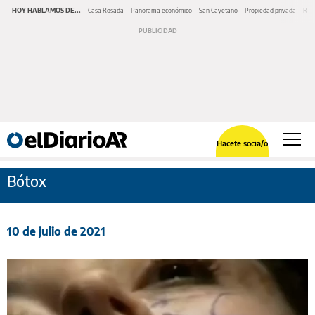
HOY HABLAMOS DE...
Casa Rosada
Panorama económico
San Cayetano
Propiedad privada
Repr
Hacete socia/o
Bótox
10 de julio de 2021