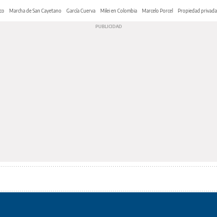
co
Marcha de San Cayetano
García Cuerva
Milei en Colombia
Marcelo Porcel
Propiedad privada