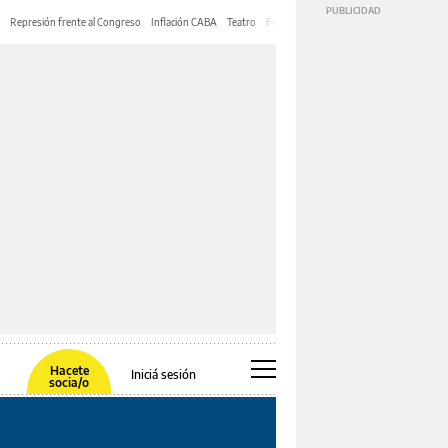
Represión frente al Congreso
Inflación CABA
Teatro
Feria de Editores
Mery Streep
Hacete
Iniciá sesión
socia/o