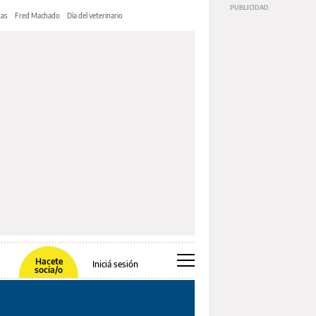
tas
Fred Machado
Día del veterinario
Hacete
Iniciá sesión
socia/o