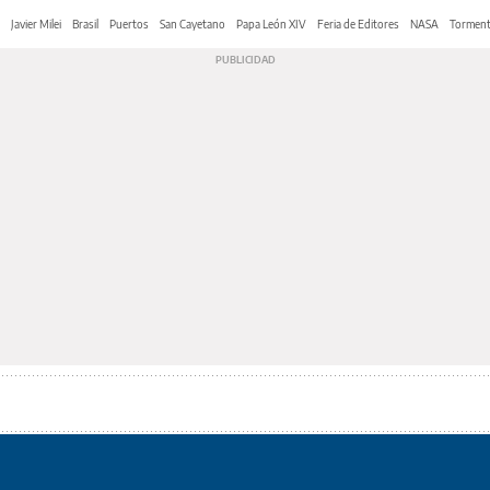
Javier Milei
Brasil
Puertos
San Cayetano
Papa León XIV
Feria de Editores
NASA
Tormen