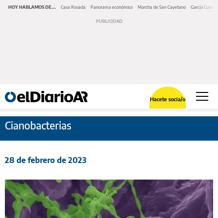
HOY HABLAMOS DE...
Casa Rosada
Panorama económico
Marcha de San Cayetano
García Cuerva
Hacete socia/o
Cianobacterias
28 de febrero de 2023