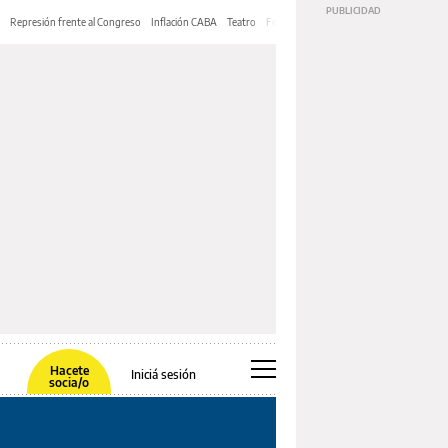
Represión frente al Congreso
Inflación CABA
Teatro
Feria de Editores
Mery Streep
Hacete
Iniciá sesión
socia/o