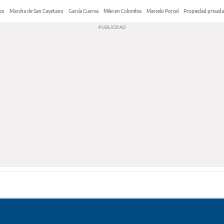
co
Marcha de San Cayetano
García Cuerva
Milei en Colombia
Marcelo Porcel
Propiedad privada