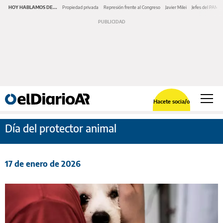
HOY HABLAMOS DE...
Propiedad privada
Represión frente al Congreso
Javier Milei
Jefes del PAMI
Hacete socia/o
Día del protector animal
17 de enero de 2026