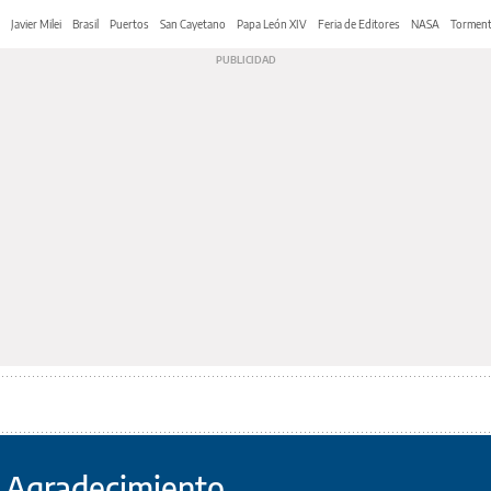
Javier Milei
Brasil
Puertos
San Cayetano
Papa León XIV
Feria de Editores
NASA
Tormen
l Agradecimiento