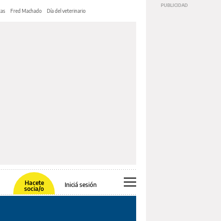
tas
Fred Machado
Día del veterinario
Hacete
Iniciá sesión
socia/o