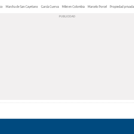
co
Marcha de San Cayetano
García Cuerva
Milei en Colombia
Marcelo Porcel
Propiedad privada