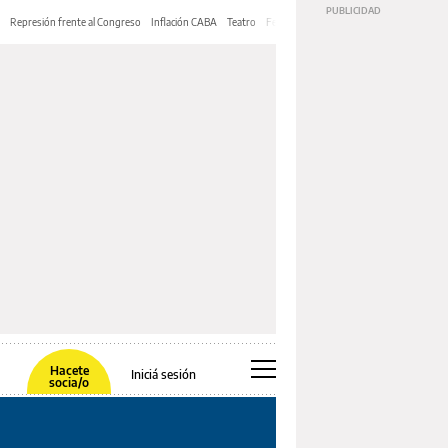
Represión frente al Congreso
Inflación CABA
Teatro
Feria de Editores
Mery Streep
Hacete
Iniciá sesión
socia/o